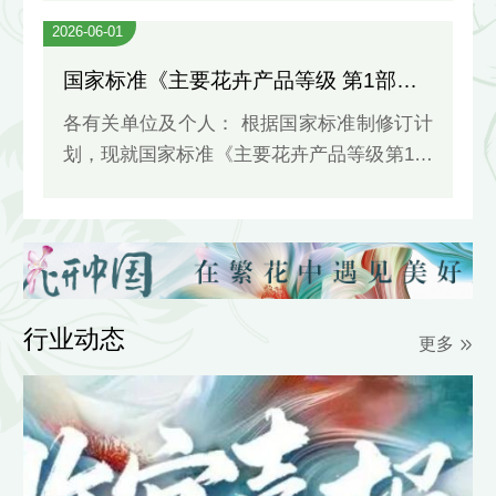
为各国优秀花木种植企业交流互鉴搭建了良
2026-06-01
好平台。自2010年起，中国花卉协会（以下
国家标准《主要花卉产品等级 第1部分：鲜切花（征求意见稿）》公开征求意见
简称“中国花协”）多次推荐中国企业参评并
获奖，向世界展示了我国优秀花木种植企业
各有关单位及个人： 根据国家标准制修订计
的风采，提升了企
划，现就国家标准《主要花卉产品等级第1部
分：鲜切花（征求意见稿）》公开征求意
见。请各有关单位或个人于2026年6月15日
前将意见反馈表通过邮箱反馈给我们。 联系
电话：010-64759716 反馈邮箱：
hx_hbw@163.com
行业动态
更多