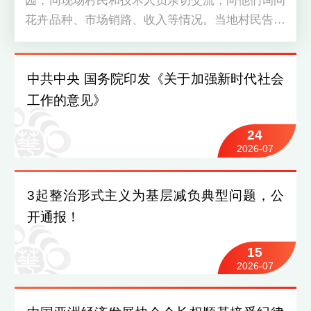
园，同现场村民和技术人员亲切交流，向他们询问
花卉品种、市场销路、收入等情况。当地村民告诉
总书记，在这里工作，现在一个月收入4000多
元，旺季可达7000多元，“种花这个工作干得特别
中共中央 国务院印发《关于加强新时代社会
开心”。习近平总书记高兴地说，你们这个事业搞
得很兴旺，符合现代农业发展方向
工作的意见》
24
2026-07
3起整治形式主义为基层减负典型问题，公
开通报！
15
2026-07