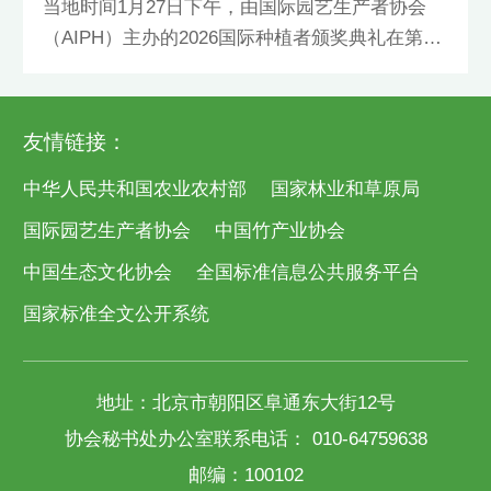
当地时间1月27日下午，由国际园艺生产者协会
（AIPH）主办的2026国际种植者颁奖典礼在第42
届德国埃森国际植物展览会期间举行。国际种植
者评选活动由AIPH主办，旨在从世界各国优秀花
木种植企业中推出先进典型，树立行业标杆，带
友情链接：
动行业发展。来自中国、西班牙、哥伦比亚、荷
中华人民共和国农业农村部
国家林业和草原局
兰、英国、肯尼亚、比利时等10家
国际园艺生产者协会
中国竹产业协会
中国生态文化协会
全国标准信息公共服务平台
国家标准全文公开系统
地址：北京市朝阳区阜通东大街12号
协会秘书处办公室联系电话： 010-64759638
邮编：100102