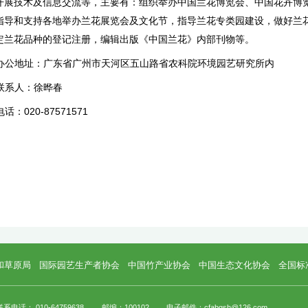
中国花卉协会兰花分会（Orchid Branch of C
的由兰花及相关行业的企事业单位和个人组成的
分会的宗旨是弘扬中华兰文化，保护兰花资
化，开展技术及信息交流等，主要有：组织举办
动，指导和支持各地举办兰花展览会及文化节，
并审定兰花品种的登记注册，编辑出版《中国兰
办公地址：广东省广州市天河区五山路省农
联系人：徐晔春
电话：020-87571571