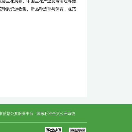
hina Flower Association）于1987年1月9日成立，是
分支机构。
源，繁荣兰花经济，促进兰花产业发展。业务范围包括普及
中国兰花博览会、中国花卉博览会兰花展赛、中国兰花产业
指导兰花专类园建设，做好兰花种质资源收集、新品种选育
花》内部刊物等。
科院环境园艺研究所内