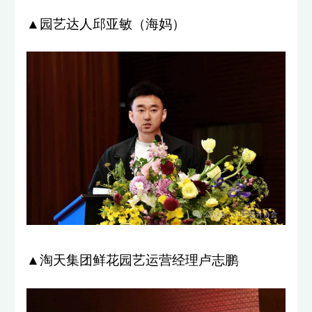
▲园艺达人邱亚敏（海妈）
▲淘天集团鲜花园艺运营经理卢志鹏