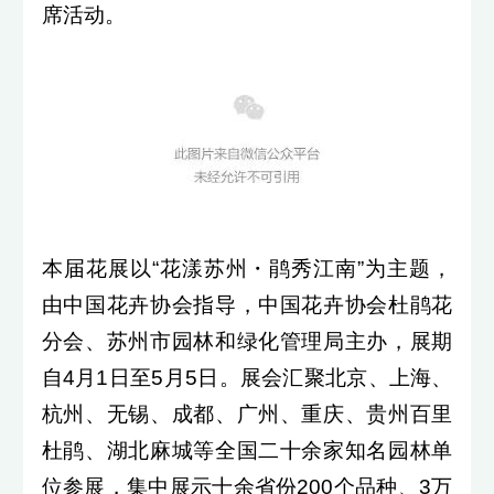
席活动。
本届花展以“花漾苏州・鹃秀江南”为主题，
由中国花卉协会指导，中国花卉协会杜鹃花
分会、苏州市园林和绿化管理局主办，展期
自4月1日至5月5日。展会汇聚北京、上海、
杭州、无锡、成都、广州、重庆、贵州百里
杜鹃、湖北麻城等全国二十余家知名园林单
位参展，集中展示十余省份200个品种、3万