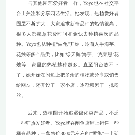
与其他园艺爱好者一样，Yoyo也在社交平
台上关注和分享园艺生活。她发现，热植爱好者
圈层不断扩大，大家追求新奇品种的热情很高，
很多人都愿意花费时间和金钱去种植喜欢的品
种。Yoyo也从种植“白龟”开始，逐渐入手海芋、
花烛等多个品类，比如‘绿天鹅’海芋、‘克莱恩’花
烛等，家里的热植越种越多。直至阳台放不下
了，她开始在闲鱼上把多余的植物或分享或销售
给网友，还开设了一家小店，逐渐积累了一批粉
丝。
后来，热植圈开始追逐锦化类产品，不乏
一些狂热爱好者。Yoyo就在闲鱼店铺上销售一些
稀有品种，一盆售价3000元左右的“黄龟”一上架