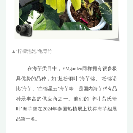
▲‘
柠檬泡泡’龟背竹
在海芋类目中，EMgarden同样拥有很多极
具优势的品种，如‘超粉铜叶’海芋锦、‘粉锦诺
比’海芋、‘白锦星云’海芋等，是国内海芋稀有品
种最丰富的供应商之一。他们的‘窄叶劳氏箭
叶’海芋曾在2024年泰国热植展上获得海芋组展
品第一名。