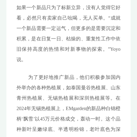
如果一个新品只为了标新立异，没有人觉得它好
看，必然只有卖家自己吆喝，无人买单。“成就
一个新品需要一定运气，但更多的是需要沉淀和
积累，是在日复一日、枯燥的、重复性工作中依
旧保持高度的热情和对新事物的探索。”Yoyo
说。
为了更好地推广新品，他们积极参加国内
外举办的各种热植展，如泰国曼谷热植展、山东
青州热植展、无锡热植展和深圳热植展等。在
2024年无锡热植展上，EMgarden的新品种白锦橙
柄‘飘雪’以45万元价格成交，轰动一时。这个品
种新叶呈嫩绿底、半透明粉锦，老叶底色为深