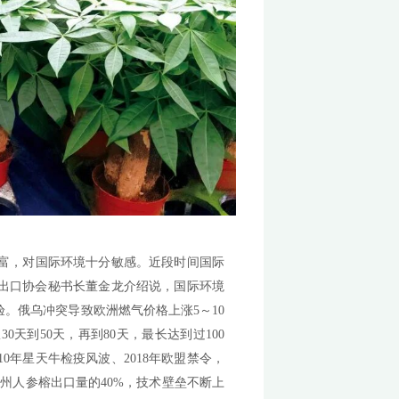
们应当充分发挥产业优势，积极开拓国外市场，这方面潜
约因素时，他表示，首要问题是市场开拓、客户联络与信任
更多同行主动走出去，积极寻找市场。其次是产品品质能
种纯度、有无病虫害、分拣一致性和包装等方方面面。
小盆栽出口领域，福建漳州一直占据着举足轻重的地位，
，产品远销59个国家和地区，年出口额超1亿美元。