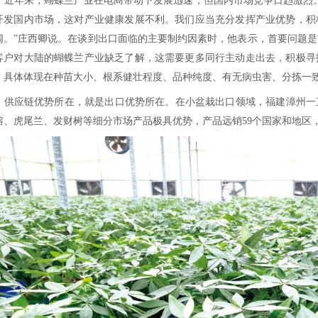
▲
漳州森晖的蝴蝶兰种苗及开花株出口到越南
漳州森晖兰花产业有限公司生产蝴蝶兰种
责人庄西卿介绍，大陆蝴蝶兰最初以出口韩国
以采购中苗为主，在当地培育成大苗再催花销
业开始尝试出口日本、美国、欧洲、印度和中
已启动，今年春节过后，广东、福建生产的不
近年来，蝴蝶兰产业在电商带动下发展迅