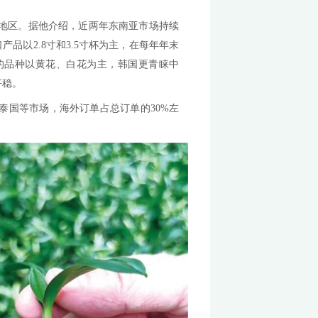
表现突出，除传统出口市场有所增长外，俄罗斯、哈萨克
兰出口量约2000万株，其中越南约1000万株，韩国约800
蝶兰出口均有增长。
量显著增长，部分企业出口量较往年增加10%～30%，
东南亚国家，其次是中东地区，今年有部分商家开始瞄准
口多年，产品主要销往东南亚地区。据他介绍，近两年东
增长15%。王朝兰园的出口产品以2.8寸和3.5寸杯为主
品花。在品种上，出口越南的品种以黄花、白花为主，
贝’等深受欢迎，出口行情也比较平稳。
越南、日本、美国、新加坡、泰国等市场，海外订单占总订