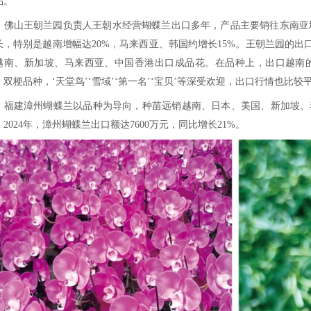
年来出口增长达90.23%。
其中，兰花类（蝴蝶兰、大花蕙兰）出口
市场也不容小觑。据业内人士估算，2024年蝴蝶
区约200万株。在广东、福建、云南等地，蝴
在广东佛山、顺德等产区，蝴蝶兰整体出口
南、韩国、印度尼西亚、马来西亚、柬埔寨等
产品。
佛山王朝兰园负责人王朝水经营蝴蝶兰出
增长，特别是越南增幅达20%，马来西亚、韩国约
向越南、新加坡、马来西亚、中国香港出口成
轮、双梗品种，‘天堂鸟’‘雪域’‘第一名’‘宝
福建漳州蝴蝶兰以品种为导向，种苗远销