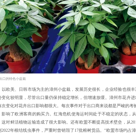
式开发国内市场，这对产业健康发展不利。我
广阔。”庄西卿说。在谈到出口面临的主要制
外客户对大陆的蝴蝶兰产业缺乏了解，这需要
求，具体体现在种苗大小、根系健壮程度、品
供应链优势所在，就是出口优势所在。在
参榕、虎尾兰、发财树等细分市场产品极具优势