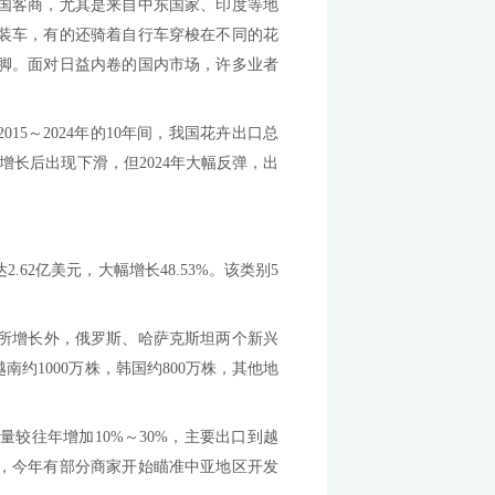
蒙蒙亮，满载云南鲜切花的货车就已排成长龙。在这里，
至今，随着销往中亚地区的鲜切花数量一路攀升，曾经每月
和岭南花卉市场，随处可见外国客商，尤其是来自中东国
进货一样，随时将选中的产品装车，有的还骑着自行车穿
者积极拓展出口市场的生动注脚。面对日益内卷的国内市
，扬帆出海。
亿美元，同比增长17.78%。2015～2024年的10年间，
23年，我国花卉出口在连续8年增长后出现下滑，但2024年
盆花供应链优势突显
强劲复苏态势，全年出口额达2.62亿美元，大幅增长48.53