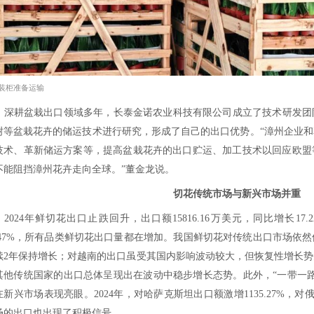
以欧美、日韩市场为主的漳州小盆栽，发
形势变化较明显，尽管出口量仍保持稳定增长
的每次变化对花卉出口影响都很大。每次事件对
倍，影响了欧洲客商的购买力。红海危机使海运时
天，这对鲜活植物运输造成了很大影响。还有欧盟
再到2022年根结线虫事件，严重时曾销毁了1
升使花农不敢大量种植，导致榕树严重供不应
说。