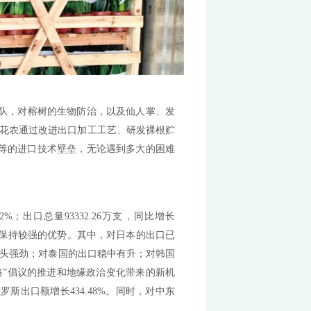
展历史很长，企业经验也很丰富，对国际环境十分敏感。
，但增速放缓。漳州市花卉进出口协会秘书长董金龙介绍
于出口商来说都是严峻的考验。俄乌冲突导致欧洲燃气价格
间处于不稳定的状态，从30天到50天，再到80天，最长
不断提高技术壁垒，从2010年星天牛检疫风波、2018
7批榕树货品。“欧盟市场约占漳州人参榕出口量的40%，技
求，这两年一直处于较高价位，许多客户想要采购却买不到