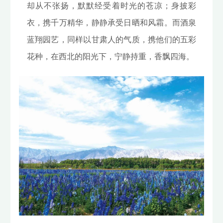
却从不张扬，默默经受着时光的苍凉；身披彩
衣，携千万精华，静静承受日晒和风霜。而酒泉
蓝翔园艺，同样以甘肃人的气质，携他们的五彩
花种，在西北的阳光下，宁静持重，香飘四海。