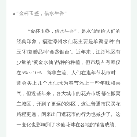
▲“金杯玉盏，借水生香”
“金杯玉盏，借水生香”，是水仙留给人们的
经典印象，福建漳州水仙花主要是单瓣品种‘白
玉’和复瓣品种‘金盏银台’。近年来，江浙地区有
少量的‘黄金水仙’品种的种植，但市场占有率仅
在5%～10%，尚非主流。人们在逛年节花市时，
常会买上几个水仙球为春节添上一些年味和喜
气，但近些年来，各大城市的花卉市场都在搬离
主城区，开到了更远的郊区，这让普通市民买花
路程更远，闲来出门逛花市的行为也减少了。这
一变化也影响到了水仙花球在各地的销售成绩。