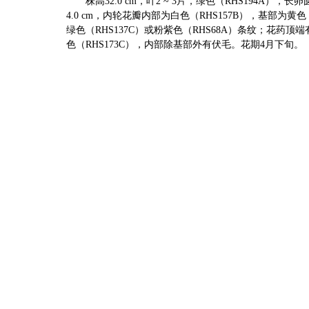
株高
32.0
cm
，
叶
2 ~
3
片
，
绿色
（
RHS194A
）
，长卵
4.0 cm
，内轮花瓣内部为白色
（
RHS157B
）
，基部为黄色
绿色
（
RHS137C
）
或粉紫色
（
RHS68A
）
条纹；花药顶端
色
（
RHS173C
）
，内部除基部外有伏毛。
花期
4
月下旬。