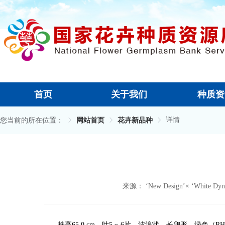
首页
关于我们
种质资
详情
您当前的所在位置：
网站首页
花卉新品种
来源： ‘New Design’× ‘White Dyna
株高
65.0
cm
，叶
5
~
6
片，
波浪状，长卵
形，绿色
（
RH